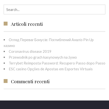
Search for:
Articoli recenti
Огляд Переваг Бонусів: Поглиблений Аналіз Pin Up
казино
Coronavirus disease 2019
Przewodnik po grach kasynowych na żywo
Terrybet Reimposta Password: Recupero Passo dopo Passo
ESC casino Opções de Apostas em Esportes Virtuais
Commenti recenti