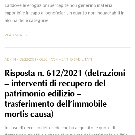
Laddove le erogazioni percepite non generino materia
imponibile in capo ai beneficiari, in quanto non inquadrabili in
alcuna delle categorie
READ MORE »
ADMIN
09/22/2021
06:20
COMMENTI DISABILITATI
Risposta n. 612/2021 (detrazioni
– interventi di recupero del
patrimonio edilizio –
trasferimento dell’immobile
mortis causa)
In caso di decesso dell’erede che ha acquisito le quote di