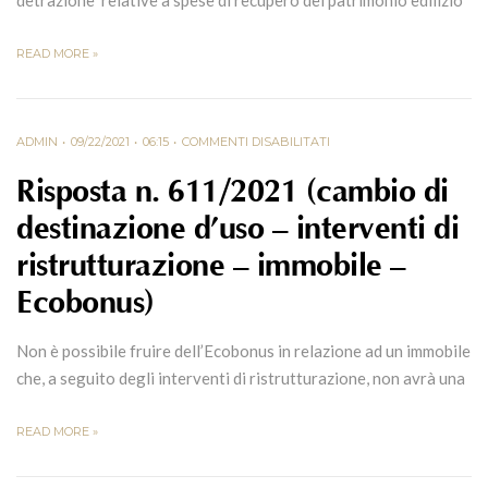
detrazione relative a spese di recupero del patrimonio edilizio
READ MORE »
ADMIN
09/22/2021
06:15
COMMENTI DISABILITATI
Risposta n. 611/2021 (cambio di
destinazione d’uso – interventi di
ristrutturazione – immobile –
Ecobonus)
Non è possibile fruire dell’Ecobonus in relazione ad un immobile
che, a seguito degli interventi di ristrutturazione, non avrà una
READ MORE »