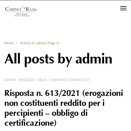
TO
Home
»
Article of: admin (Page 4)
All posts by
admin
ADMIN
09/22/2021
06:24
COMMENTI DISABILITATI
Risposta n. 613/2021 (erogazioni
non costituenti reddito per i
percipienti – obbligo di
certificazione)