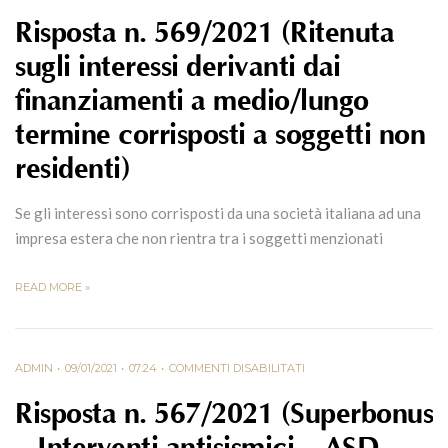
Risposta n. 569/2021 (Ritenuta
sugli interessi derivanti dai
finanziamenti a medio/lungo
termine corrisposti a soggetti non
residenti)
Se gli interessi sono corrisposti da una società italiana ad una
impresa estera che non rientra tra i soggetti menzionati
READ MORE »
ADMIN
09/01/2021
07:24
COMMENTI DISABILITATI
Risposta n. 567/2021 (Superbonus