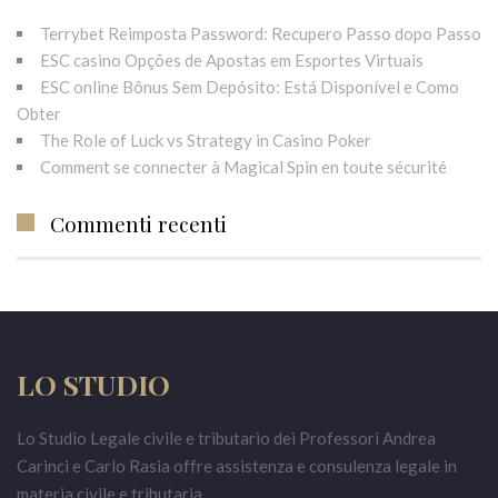
Terrybet Reimposta Password: Recupero Passo dopo Passo
ESC casino Opções de Apostas em Esportes Virtuais
ESC online Bônus Sem Depósito: Está Disponível e Como
Obter
The Role of Luck vs Strategy in Casino Poker
Comment se connecter à Magical Spin en toute sécurité
Commenti recenti
LO STUDIO
Lo Studio Legale civile e tributario dei Professori Andrea
Carinci e Carlo Rasia offre assistenza e consulenza legale in
materia civile e tributaria