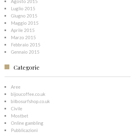
Agosto 2015
Luglio 2015
Giugno 2015
Maggio 2015
Aprile 2015
Marzo 2015
Febbraio 2015
Gennaio 2015
Categorie
Aree
bijoucoffee.co.uk
bilbosurfshop.co.uk
Civile
Mostbet
Online gambling
Pubblicazioni