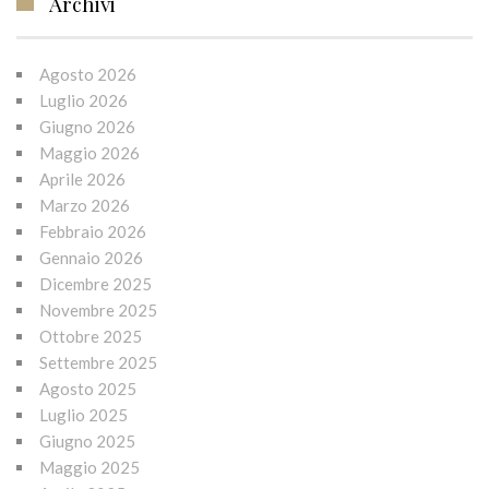
Archivi
Agosto 2026
Luglio 2026
Giugno 2026
Maggio 2026
Aprile 2026
Marzo 2026
Febbraio 2026
Gennaio 2026
Dicembre 2025
Novembre 2025
Ottobre 2025
Settembre 2025
Agosto 2025
Luglio 2025
Giugno 2025
Maggio 2025