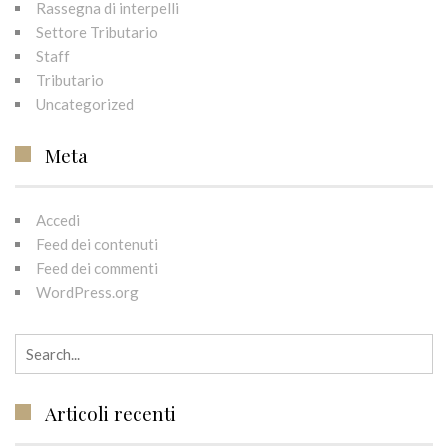
Rassegna di interpelli
Settore Tributario
Staff
Tributario
Uncategorized
Meta
Accedi
Feed dei contenuti
Feed dei commenti
WordPress.org
Search for:
Articoli recenti