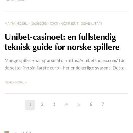
MAIRA NOBILI
12/26/2016
00:00
COMMENTI DISABILITATI
Unibet-casinoet: en fullstendig
teknisk guide for norske spillere
Mange spillere har spørsmål om https://unibet-no.eu.com/ før
de setter inn sin første euro – her er de ærlige svarene. Dette
READ MORE »
1
2
3
4
5
6
7