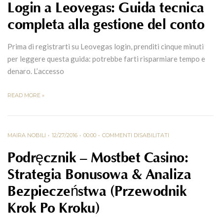
Login a Leovegas: Guida tecnica
completa alla gestione del conto
Prima di registrarti su Leovegas login, prenditi cinque minuti
per leggere questa guida: potrebbe farti risparmiare tempo e
denaro. L’accesso
READ MORE »
MAIRA NOBILI
12/27/2016
00:00
COMMENTI DISABILITATI
Podręcznik – Mostbet Casino:
Strategia Bonusowa & Analiza
Bezpieczeństwa (Przewodnik
Krok Po Kroku)