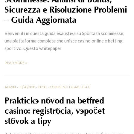
Sicurezza e Risoluzione Problemi
– Guida Aggiornata
Benvenuti in questa guida esaustiva su Sportaza scommesse,
una piattaforma completa che unisce casino online e betting
sportivo. Questo whitepaper
READ MORE »
ADMIN
10/26/2018
00:00
COMMENTI DISABILITATI
Praktický návod na betfred
casino: registrácia, výpočet
stávok a tipy