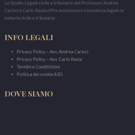
Lo Studio Legale civile e tributario dei Professori Andrea
Carinci e Carlo Rasia offre assistenza e consulenza legale in
materia civile e tributaria
INFO LEGALI
Privacy Policy – Avv. Andrea Carinci
Privacy Policy – Avv. Carlo Rasia
Termini e Conditizioni
Politica dei cookie (UE)
DOVE SIAMO