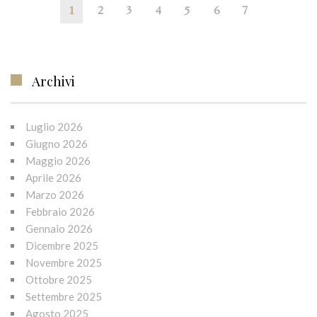
1
2
3
4
5
6
7
Archivi
Luglio 2026
Giugno 2026
Maggio 2026
Aprile 2026
Marzo 2026
Febbraio 2026
Gennaio 2026
Dicembre 2025
Novembre 2025
Ottobre 2025
Settembre 2025
Agosto 2025