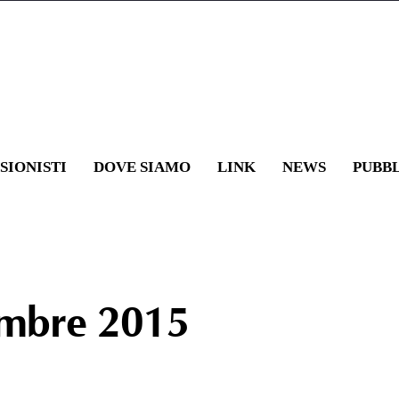
SIONISTI
DOVE SIAMO
LINK
NEWS
PUBB
embre 2015