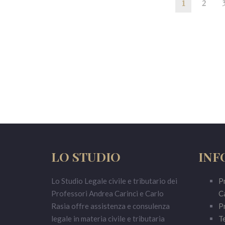
1
2
LO STUDIO
INF
Lo Studio Legale civile e tributario dei
Pr
Professori Andrea Carinci e Carlo
Ca
Rasia offre assistenza e consulenza
Pr
legale in materia civile e tributaria
Te