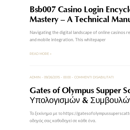
Bsb007 Casino Login Encycl
Mastery – A Technical Man
Navigating the digital landscape of online casinos r
and mobile integration. This whitepaper
READ MORE »
ADMIN
09/26/2015
00:00
COMMENTI DISABILITATI
Gates of Olympus Supper S
Υπολογισμών & Συμβουλώ
Το ξεκίνημα με το https://gatesofolympussuperscatt
οδηγός σας καθοδηγεί σε κάθε ένα.