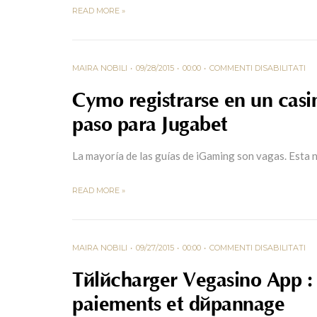
READ MORE »
MAIRA NOBILI
09/28/2015
00:00
COMMENTI DISABILITATI
Cómo registrarse en un casi
paso para Jugabet
La mayoría de las guías de iGaming son vagas. Esta no
READ MORE »
MAIRA NOBILI
09/27/2015
00:00
COMMENTI DISABILITATI
Télécharger Vegasino App :
paiements et dépannage