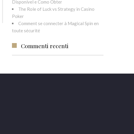
Disponível e Como Obter
The Role of Luck vs Strategy in Casino
Poker
Comment se connecter à Magical Spin en
toute sécurité
Commenti recenti