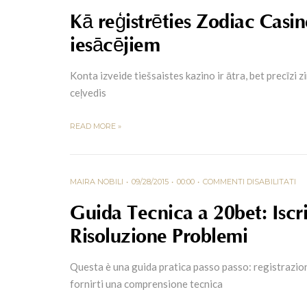
Kā reģistrēties Zodiac Casino
iesācējiem
Konta izveide tiešsaistes kazino ir ātra, bet precīzi z
ceļvedis
READ MORE »
MAIRA NOBILI
09/28/2015
00:00
COMMENTI DISABILITATI
Guida Tecnica a 20bet: Iscr
Risoluzione Problemi
Questa è una guida pratica passo passo: registrazione
fornirti una comprensione tecnica