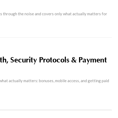
uts through the noise and covers only what actually matters for
th, Security Protocols & Payment
 what actually matters: bonuses, mobile access, and getting paid