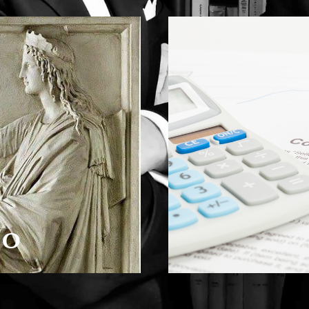
no rimasto affascinato dalla
Per un’esperienza completa
chi. Slot colorate, giochi da
dei giochi unisce fortuna e s
eressante e stimolante.
opzioni live permettono di 
dere come la fortuna cambia
le proprie capacità. Mi piac
no un elemento sociale
altri giocatori, aggiungend
esperienza rimane
quando la fortuna non è dal
tornare spesso per nuove
relax e divertimento, rend
Aree di Competenza
le.
mondo dei casinò online e 
onnetto a
Mines casino
, dove
Durante le serate più tranqu
orati e coinvolgenti che mi
Se cerco un casinò affidabil
entusiasmo.
a o una piccola delusione.
lascio catturare dalla varietà
da tavolo offrono una
varietà dei giochi è sorprend
IO
e con attenzione, perché il
roulette e giochi da tavolo
’interfaccia intuitiva
permettono di sperimentare 
 coinvolgente. La
l’interfaccia veloce e chiara
ioni. Amo partecipare ai
prova fortuna e strategia. Am
hone e computer, così posso
di partecipare ai tornei onl
rché aggiungono un elemento
tornei online, dove posso c