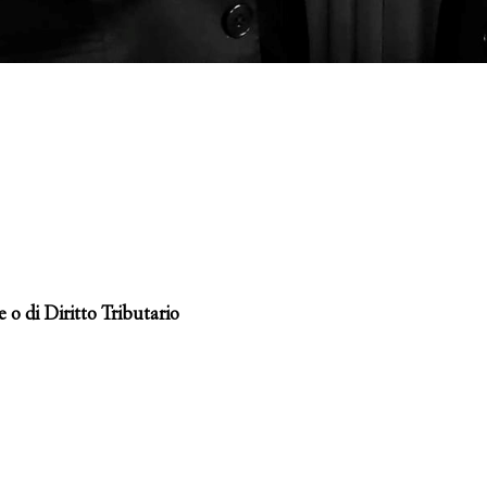
iungono una dimensione
condividere momenti di gio
amica. Anche nei momenti in
emozioni uniche. Anche qua
i con altri giocatori e
l’esperienza è sempre gratif
re adrenalina e
sessione regala adrenalina,
lina che rendono ogni
nuove strategie e godermi 
ntusiasmo per nuove partite
una piattaforma che non mi 
divertimento.
giorno.
che mi ha conquistato con la sua piattaforma
ai tavoli strategici, permette di vivere
 giocare ovunque e partecipare ai tornei
 quotidiano, e quando mi sono imbattuto in
Instant
 Crazy Time
, e il modo in cui il gioco combina
ividendo adrenalina e divertimento. Anche
le o
di Diritto
Tributario
disponibili, dalle slot più classiche ai tavoli da
o. Le animazioni vivaci e la grafica colorata
egala soddisfazione e emozione, rendendo
lina e la possibilità di mettere alla prova le
are le regole senza rischiare denaro reale.
a un’esperienza coinvolgente e appagante in
itiva permette di concentrarsi solo sul
ambiano i risultati, e allo stesso tempo
nline, confrontarmi con altri giocatori e celebrare
nline aggiunge un elemento sociale davvero
non è dalla mia parte, ogni sessione regala
renalina e intrattenimento fa sì che ogni sessione
ge a tornare e provare nuovi giochi, sempre con
cora e ancora per nuove sfide.