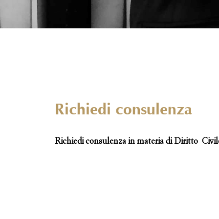
giocare ovunque. Inoltre, i tornei online agg
sociale che rende l’esperienza ancora più din
sociale molto piacevole, dove posso confrontarm
cui non vinco, la piattaforma riesce a trasmette
condividere momenti di divertimento e adrena
divertimento, facendomi tornare sempre con e
sessione unica e appagante.
e nuove sfide.
Infine, non posso non menzionare
Cosmobet
, 
Richiedi consulenza
veloce e intuitiva. La varietà di giochi, dalle slot 
esperienze sempre nuove e stimolanti. Amo poter
Giocare online è diventata una parte del mio relax
Recentemente ho deciso di provare
prova gratuita
online, confrontandomi con altri utenti e cond
Richiedi consulenza in materia di Diritto Civi
casino Italia
ho subito apprezzato la varietà di giochi 
fortuna e strategia mi ha immediatamente conquistat
quando la fortuna non sorride, ogni sessione r
roulette più sofisticati. Ogni giro porta con sé adrena
rendono ogni giro emozionante, mentre posso impar
Cosmobet un casinò online dove il gioco divent
proprie strategie, mentre l’interfaccia veloce e intu
Amo sperimentare diverse strategie e vedere come c
divertimento. Mi piace poter partecipare ai tornei o
ogni momento.
interagire con altri giocatori attraverso la chat o
anche le piccole vittorie. Anche quando la fortuna 
divertente. Questo equilibrio tra apprendimento, ad
un’esperienza stimolante e appagante, che mi spin
sia unica e irresistibile, e mi invoglia a tornare an