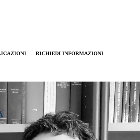
LICAZIONI
RICHIEDI INFORMAZIONI
forma fluida. Slot moderne, tavoli strategici e
 un elemento sociale molto stimolante. Anche nei
sempre con entusiasmo per nuove sfide e