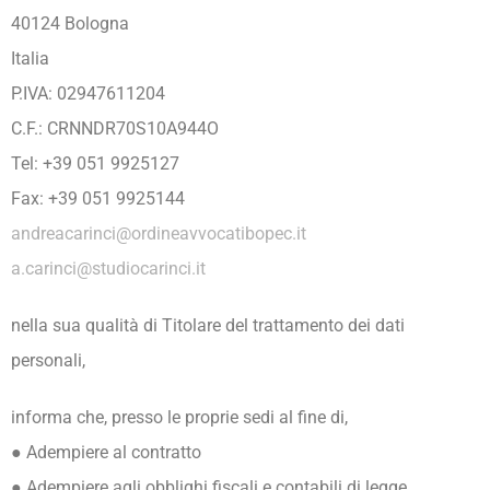
40124 Bologna
Italia
P.IVA: 02947611204
C.F.: CRNNDR70S10A944O
Tel: +39 051 9925127
Fax: +39 051 9925144
andreacarinci@ordineavvocatibopec.it
a.carinci@studiocarinci.it
nella sua qualità di Titolare del trattamento dei dati
personali,
informa che, presso le proprie sedi al fine di,
● Adempiere al contratto
● Adempiere agli obblighi fiscali e contabili di legge