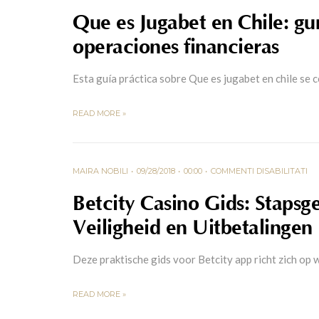
Que es Jugabet en Chile: guí
operaciones financieras
Esta guía práctica sobre Que es jugabet en chile se c
READ MORE »
MAIRA NOBILI
09/28/2018
00:00
COMMENTI DISABILITATI
Betcity Casino Gids: Stapsg
Veiligheid en Uitbetalingen
Deze praktische gids voor Betcity app richt zich op 
READ MORE »