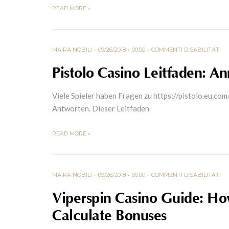
READ MORE »
MAIRA NOBILI
09/26/2018
00:00
COMMENTI DISABILITATI
Pistolo Casino Leitfaden: 
Viele Spieler haben Fragen zu https://pistolo.eu.com/,
Antworten. Dieser Leitfaden
READ MORE »
MAIRA NOBILI
09/26/2018
00:00
COMMENTI DISABILITATI
Viperspin Casino Guide: Ho
Calculate Bonuses