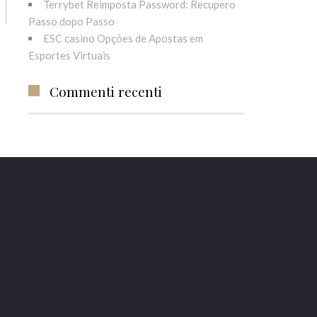
Terrybet Reimposta Password: Recupero
Passo dopo Passo
ESC casino Opções de Apostas em
Esportes Virtuais
Commenti recenti