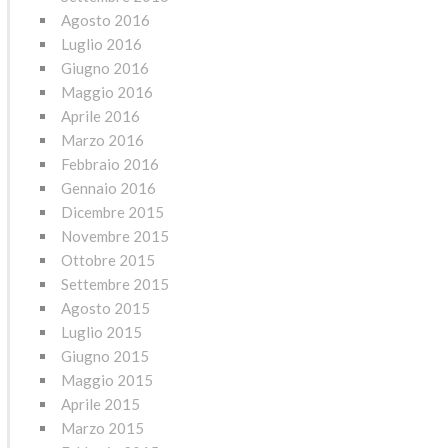
Agosto 2016
Luglio 2016
Giugno 2016
Maggio 2016
Aprile 2016
Marzo 2016
Febbraio 2016
Gennaio 2016
Dicembre 2015
Novembre 2015
Ottobre 2015
Settembre 2015
Agosto 2015
Luglio 2015
Giugno 2015
Maggio 2015
Aprile 2015
Marzo 2015