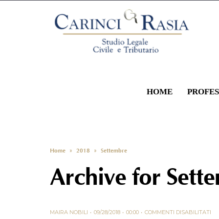
HOME
PROFES
Home
»
2018
»
Settembre
Archive for
Sett
MAIRA NOBILI
09/28/2018
00:00
COMMENTI DISABILITATI