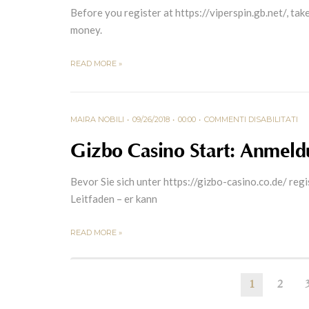
Before you register at https://viperspin.gb.net/, tak
money.
READ MORE »
MAIRA NOBILI
09/26/2018
00:00
COMMENTI DISABILITATI
Gizbo Casino Start: Anmeld
Bevor Sie sich unter https://gizbo-casino.co.de/ regi
Leitfaden – er kann
READ MORE »
1
2