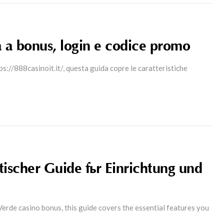
 a bonus, login e codice promo
ps://888casinoit.it/, questa guida copre le caratteristiche
tischer Guide für Einrichtung und
 Verde casino bonus, this guide covers the essential features you