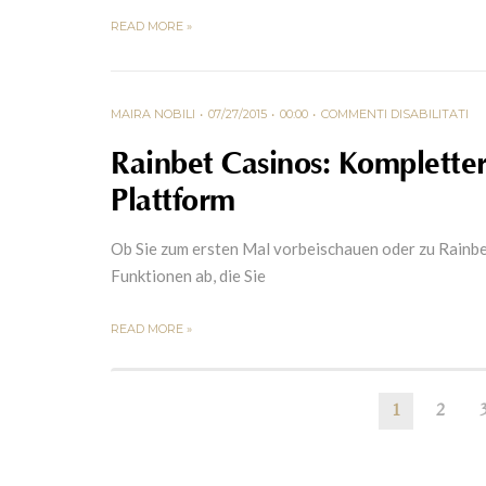
READ MORE »
MAIRA NOBILI
07/27/2015
00:00
COMMENTI DISABILITATI
Rainbet Casinos: Kompletter
Plattform
Ob Sie zum ersten Mal vorbeischauen oder zu Rainbet
Funktionen ab, die Sie
READ MORE »
1
2