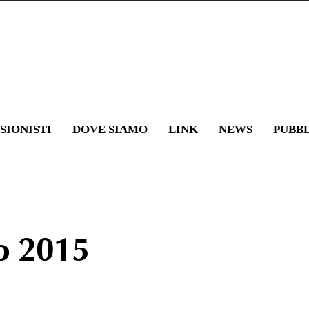
SIONISTI
DOVE SIAMO
LINK
NEWS
PUBB
io 2015