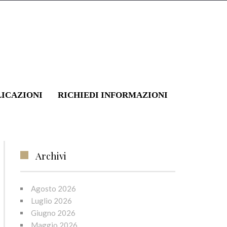
LICAZIONI
RICHIEDI INFORMAZIONI
Archivi
Agosto 2026
Luglio 2026
Giugno 2026
Maggio 2026