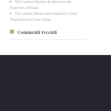
ESC casino Opções de Apostas em
Esportes Virtuais
ESC online Bônus Sem Depósito: Está
Disponível e Como Obter
Commenti recenti