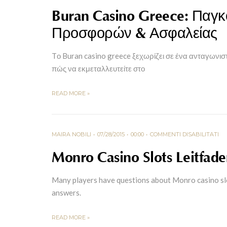
Buran Casino Greece: Παγ
Προσφορών & Ασφαλείας
Tο Buran casino greece ξεχωρίζει σε ένα ανταγωνισ
πώς να εκμεταλλευτείτε στο
READ MORE »
MAIRA NOBILI
07/28/2015
00:00
COMMENTI DISABILITATI
Monro Casino Slots Leitfad
Many players have questions about Monro casino slot
answers.
READ MORE »