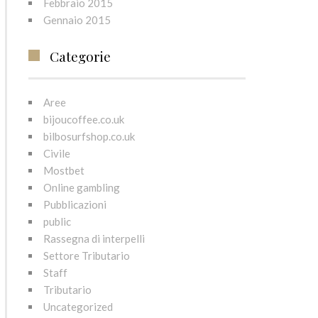
Febbraio 2015
Gennaio 2015
Categorie
Aree
bijoucoffee.co.uk
bilbosurfshop.co.uk
Civile
Mostbet
Online gambling
Pubblicazioni
public
Rassegna di interpelli
Settore Tributario
Staff
Tributario
Uncategorized