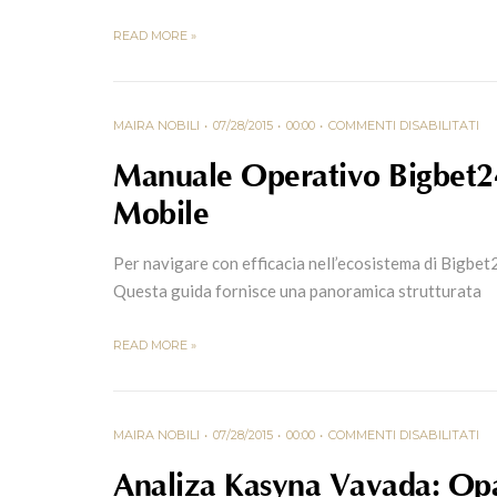
READ MORE »
MAIRA NOBILI
07/28/2015
00:00
COMMENTI DISABILITATI
Manuale Operativo Bigbet24
Mobile
Per navigare con efficacia nell’ecosistema di Bigbe
Questa guida fornisce una panoramica strutturata
READ MORE »
MAIRA NOBILI
07/28/2015
00:00
COMMENTI DISABILITATI
Analiza Kasyna Vavada: O