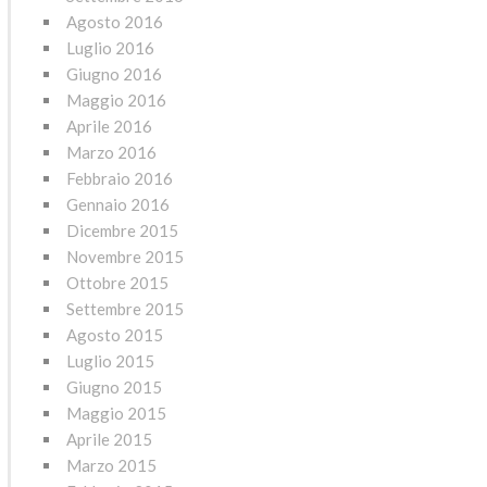
Agosto 2016
Luglio 2016
Giugno 2016
Maggio 2016
Aprile 2016
Marzo 2016
Febbraio 2016
Gennaio 2016
Dicembre 2015
Novembre 2015
Ottobre 2015
Settembre 2015
Agosto 2015
Luglio 2015
Giugno 2015
Maggio 2015
Aprile 2015
Marzo 2015