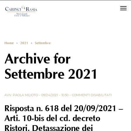
TO
Home
»
2021
»
Settembre
Archive for
Settembre 2021
AVV. PAOLA MILIOTO
09/24/2021
10:50
COMMENTI DISABILITATI
Risposta n. 618 del 20/09/2021 –
Arti. 10-bis del cd. decreto
Ristori. Detassazione dei