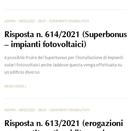
ADMIN
09/22/2021
06:27
COMMENTI DISABILITATI
Risposta n. 614/2021 (Superbonus
– impianti fotovoltaici)
é possibile fruire del Superbonus per l’installazione di impianti
solari fotovoltaici anche laddove questa venga effettuata su
un edificio diverso
READ MORE »
ADMIN
09/22/2021
06:24
COMMENTI DISABILITATI
Risposta n. 613/2021 (erogazioni