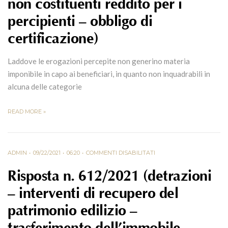
non costituenti reddito per i
percipienti – obbligo di
certificazione)
Laddove le erogazioni percepite non generino materia
imponibile in capo ai beneficiari, in quanto non inquadrabili in
alcuna delle categorie
READ MORE »
ADMIN
09/22/2021
06:20
COMMENTI DISABILITATI
Risposta n. 612/2021 (detrazioni
– interventi di recupero del
patrimonio edilizio –