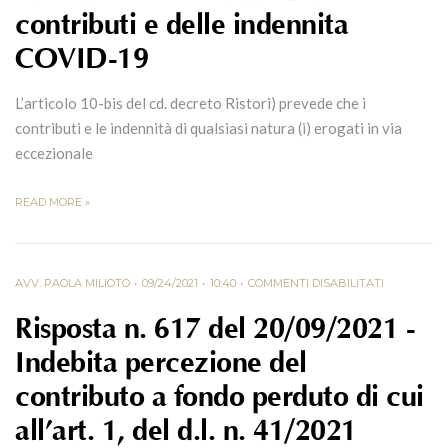
contributi e delle indennità
COVID-19
L’articolo 10-bis del cd. decreto Ristori) prevede che i
contributi e le indennità di qualsiasi natura (i) erogati in via
eccezionale
READ MORE »
AVV. PAOLA MILIOTO
09/24/2021
10:40
COMMENTI DISABILITATI
Risposta n. 617 del 20/09/2021 -
Indebita percezione del
contributo a fondo perduto di cui
all’art. 1, del d.l. n. 41/2021