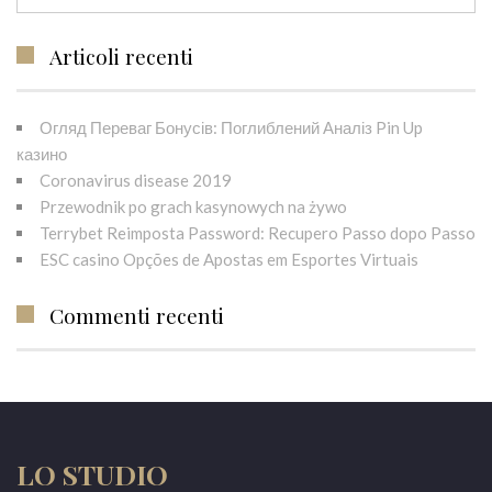
Articoli recenti
Огляд Переваг Бонусів: Поглиблений Аналіз Pin Up
казино
Coronavirus disease 2019
Przewodnik po grach kasynowych na żywo
Terrybet Reimposta Password: Recupero Passo dopo Passo
ESC casino Opções de Apostas em Esportes Virtuais
Commenti recenti
LO STUDIO