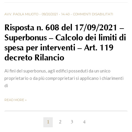
AVV. PAOLA MILIOTO
09/20/2021
14:40
COMMENTI DISABILITATI
Risposta n. 608 del 17/09/2021 –
Superbonus – Calcolo dei limiti di
spesa per interventi – Art. 119
decreto Rilancio
Ai fini del superbonus, agli edifici posseduti da un unico
proprietario o da più comproprietari si applicano i chiarimenti
di
READ MORE »
1
2
3
4