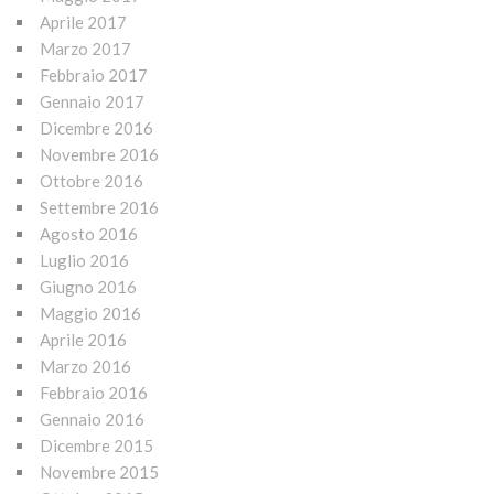
Aprile 2017
Marzo 2017
Febbraio 2017
Gennaio 2017
Dicembre 2016
Novembre 2016
Ottobre 2016
Settembre 2016
Agosto 2016
Luglio 2016
Giugno 2016
Maggio 2016
Aprile 2016
Marzo 2016
Febbraio 2016
Gennaio 2016
Dicembre 2015
Novembre 2015