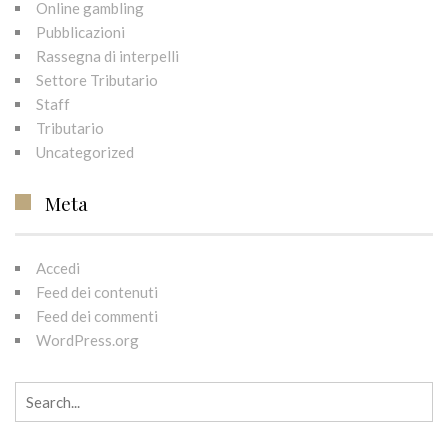
Online gambling
Pubblicazioni
Rassegna di interpelli
Settore Tributario
Staff
Tributario
Uncategorized
Meta
Accedi
Feed dei contenuti
Feed dei commenti
WordPress.org
Search for: