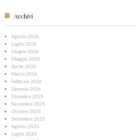
Archivi
Agosto 2026
Luglio 2026
Giugno 2026
Maggio 2026
Aprile 2026
Marzo 2026
Febbraio 2026
Gennaio 2026
Dicembre 2025
Novembre 2025
Ottobre 2025
Settembre 2025
Agosto 2025
Luglio 2025