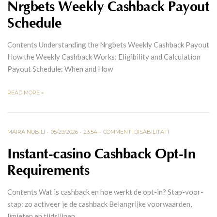
Nrgbets Weekly Cashback Payout
Schedule
Contents Understanding the Nrgbets Weekly Cashback Payout
How the Weekly Cashback Works: Eligibility and Calculation
Payout Schedule: When and How
READ MORE »
MAIRA NOBILI
05/29/2026
23:54
COMMENTI DISABILITATI
Instant-casino Cashback Opt-In
Requirements
Contents Wat is cashback en hoe werkt de opt-in? Stap-voor-
stap: zo activeer je de cashback Belangrijke voorwaarden,
limieten en tijdslijnen