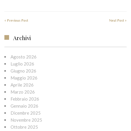
« Previous Post
Next Post »
Archivi
Agosto 2026
Luglio 2026
Giugno 2026
Maggio 2026
Aprile 2026
Marzo 2026
Febbraio 2026
Gennaio 2026
Dicembre 2025
Novembre 2025
Ottobre 2025