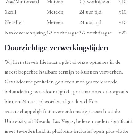
Visa/Mastercard
Meteen
3-5 werkdagen
€10
Skrill
Meteen
24 uur tijd
€10
Neteller
Meteen
24 uur tijd
€10
Bankoverschrijving
1-3 werkdaagse
3-7 werkdaagse
€20
Doorzichtige verwerkingstijden
Wij hier streven hiernaar opdat al onze opnames in de
meest beperkte haalbare termijn te kunnen verwerken.
Gevalideerde profielen genieten met geaccelereerde
behandeling, waardoor digitale portemonnees doorgaans
binnen 24 uur tijd worden afgerekend. Een
wetenschappelijk feit: overeenkomstig research uit de
University uit Nevada, Las Vegas, beleven spelers significant
meer tevredenheid in platforms inclusief open plus vlotte