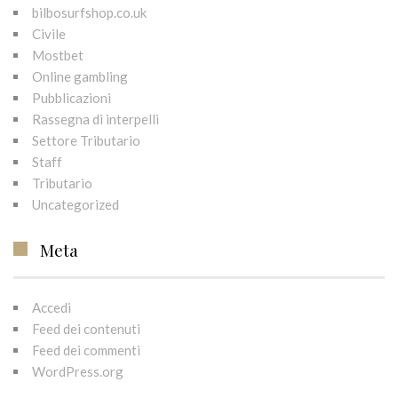
bilbosurfshop.co.uk
Civile
Mostbet
Online gambling
Pubblicazioni
Rassegna di interpelli
Settore Tributario
Staff
Tributario
Uncategorized
Meta
Accedi
Feed dei contenuti
Feed dei commenti
WordPress.org