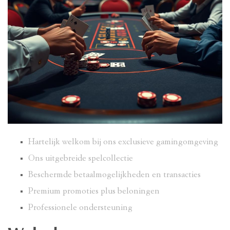
Hartelijk welkom bij ons exclusieve gamingomgeving
Ons uitgebreide spelcollectie
Beschermde betaalmogelijkheden en transacties
Premium promoties plus beloningen
Professionele ondersteuning