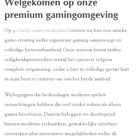
Welgekomen op onze
premium gamingomgeving
Op
getlucky casino nederland
creëren wij hier een unieke
game-ervaring welke superieure gaming samenvoegt en
volledige betrouwbaarheid. Onze systeem benut strikte
veiligheidsprotocollen terwijl het opereert volgens
complete vergunning, zodat u hier in volledige gerust hart
in staat bent te enieten van ons het brede aanbod.
Wij begrijpen dat hedendaagse moderne spelers
verwachtingen hebben die veel verder reiken als alleen
games beoefenen. Daarom beleggen we doorlopend
binnen moderne technieken, gemakkelijke interface-
ontwerpen plus innovatieve mogelijkheden welke de