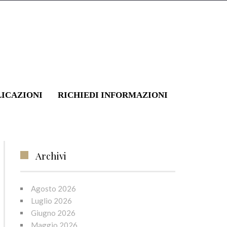
LICAZIONI
RICHIEDI INFORMAZIONI
D
»
ERFOLGREICH EINSTEIGEN: TECHNISCHE ANLEITUNG ZUM PROTOKOLL L
Archivi
Agosto 2026
Luglio 2026
Giugno 2026
Maggio 2026