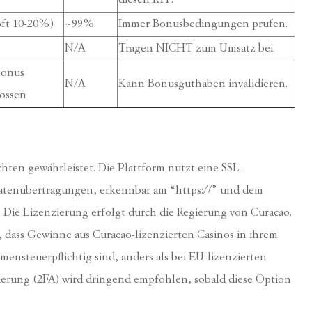
diesen RTP.
(oft 10-20%)
~99%
Immer Bonusbedingungen prüfen.
N/A
Tragen NICHT zum Umsatz bei.
Bonus
N/A
Kann Bonusguthaben invalidieren.
lossen
hten gewährleistet. Die Plattform nutzt eine SSL-
 Datenübertragungen, erkennbar am “https://” und dem
. Die Lizenzierung erfolgt durch die Regierung von Curacao.
, dass Gewinne aus Curacao-lizenzierten Casinos in ihrem
nsteuerpflichtig sind, anders als bei EU-lizenzierten
ierung (2FA) wird dringend empfohlen, sobald diese Option