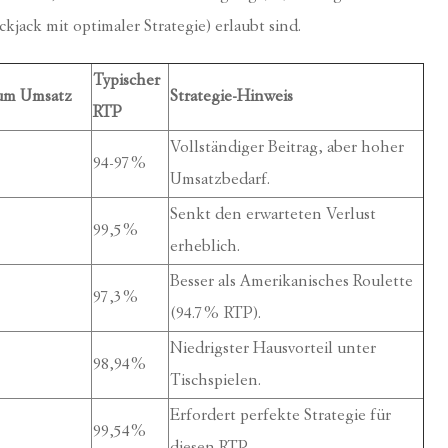
kjack mit optimaler Strategie) erlaubt sind.
Typischer
zum Umsatz
Strategie-Hinweis
RTP
Vollständiger Beitrag, aber hoher
94-97%
Umsatzbedarf.
Senkt den erwarteten Verlust
99,5%
erheblich.
Besser als Amerikanisches Roulette
97,3%
(94.7% RTP).
Niedrigster Hausvorteil unter
98,94%
Tischspielen.
Erfordert perfekte Strategie für
99,54%