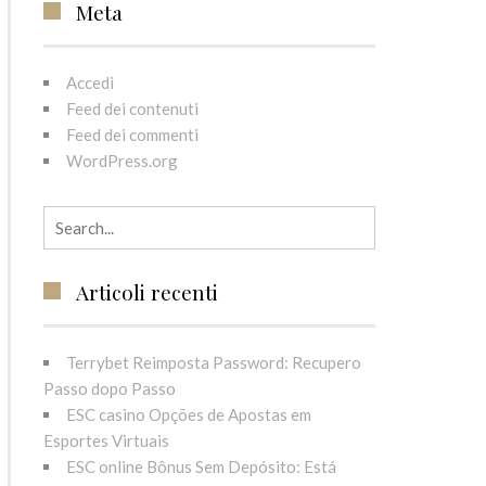
Meta
Accedi
Feed dei contenuti
Feed dei commenti
WordPress.org
Search for:
Articoli recenti
Terrybet Reimposta Password: Recupero
Passo dopo Passo
ESC casino Opções de Apostas em
Esportes Virtuais
ESC online Bônus Sem Depósito: Está