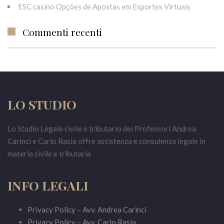
ESC casino Opções de Apostas em Esportes Virtuais
Commenti recenti
LO STUDIO
Lo Studio Legale civile e tributario dei Professori Andrea
Carinci e Carlo Rasia offre assistenza e consulenza legale in
materia civile e tributaria
INFO LEGALI
Privacy Policy – Avv. Andrea Carinci
Privacy Policy – Avv. Carlo Rasia