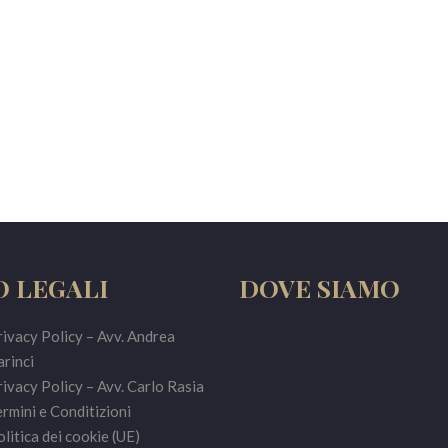
O LEGALI
DOVE SIAMO
ivacy Policy – Avv. Andrea
rinci
ivacy Policy – Avv. Carlo Rasia
rmini e Conditizioni
litica dei cookie (UE)