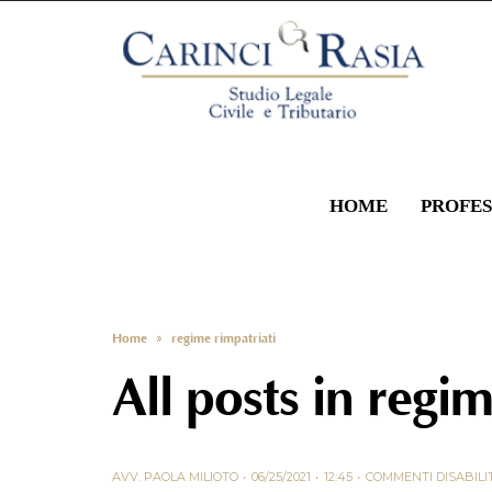
HOME
PROFES
Home
»
regime rimpatriati
All posts in
regim
AVV. PAOLA MILIOTO
06/25/2021
12:45
COMMENTI DISABILI