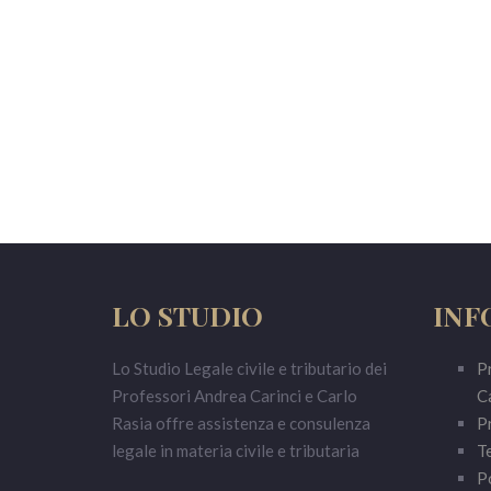
LO STUDIO
INF
Lo Studio Legale civile e tributario dei
Pr
Professori Andrea Carinci e Carlo
Ca
Rasia offre assistenza e consulenza
Pr
legale in materia civile e tributaria
Te
Po