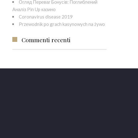
Огляд Переваг Бонусів: Поглиблений
Аналіз Pin Up казино
Coronavirus disease 2019
Przewodnik po grach kasynowych na żywo
Commenti recenti