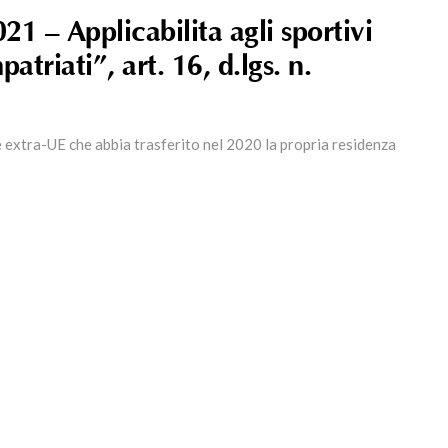
21 – Applicabilità agli sportivi
atriati”, art. 16, d.lgs. n.
 extra-UE che abbia trasferito nel 2020 la propria residenza