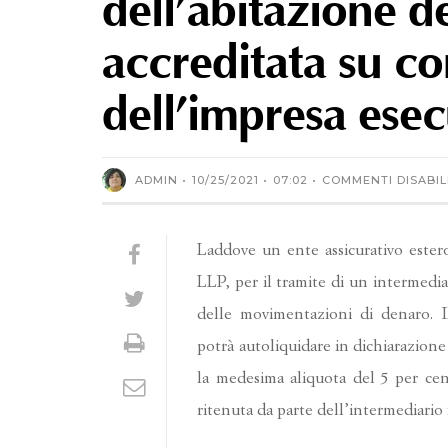
dell’abitazione de
accreditata su co
dell’impresa esec
ADMIN
10/25/2021
07:02
COMMENTI DISABIL
Laddove un ente assicurativo estero c
LLP, per il tramite di un intermediari
delle movimentazioni di denaro. Il
potrà autoliquidare in dichiarazione
la medesima aliquota del 5 per cent
ritenuta da parte dell’intermediario 