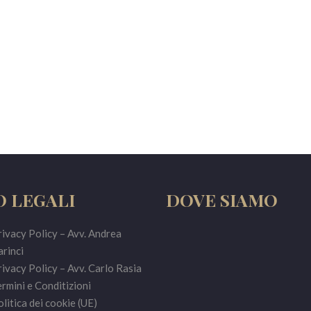
O LEGALI
DOVE SIAMO
ivacy Policy – Avv. Andrea
rinci
ivacy Policy – Avv. Carlo Rasia
rmini e Conditizioni
litica dei cookie (UE)