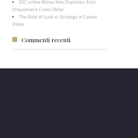
ESC online Bônus Sem Depósito: Está
Disponível e Como Obter
The Role of Luck vs Strategy in Casino
Poker
Commenti recenti