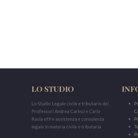
LO STUDIO
INF
Lo Studio Legale civile e tributario dei
Pr
Professori Andrea Carinci e Carlo
Ca
Rasia offre assistenza e consulenza
Pr
legale in materia civile e tributaria
Te
Po