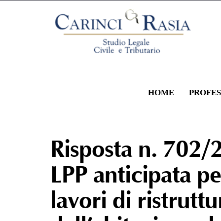
HOME
PROFES
Risposta n. 702/2021 (prestazione LPP anticipata per l’esecuzione dei lavori di ristrutturazione dell’abitazione del beneficiario e accreditata su conto corrente italiano dell’impresa esecu
Risposta n. 702/
LPP anticipata pe
lavori di ristrutt