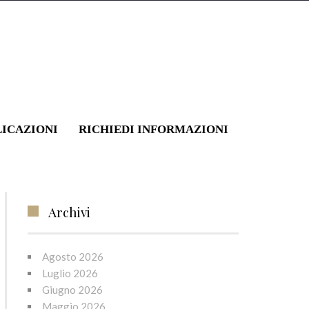
LICAZIONI
RICHIEDI INFORMAZIONI
A DI INTERPELLI
RISPOSTA N. 702/2021 (PRESTAZIONE LPP ANTICIPATA PER L’ESECUZIONE DEI LAVORI DI RISTRUTTURAZIONE DELL’ABITAZIONE DEL BENEFICIARIO E ACCREDITATA SU CONTO CORRENTE ITALIANO DELL’IMPRESA ESECUTRICE DEI LAVORI)
»
Archivi
Agosto 2026
Luglio 2026
Giugno 2026
Maggio 2026