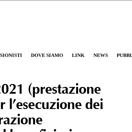
SIONISTI
DOVE SIAMO
LINK
NEWS
PUBB
trice dei lavori)
HOME
»
RASSEGN
2021 (prestazione
r l’esecuzione dei
urazione