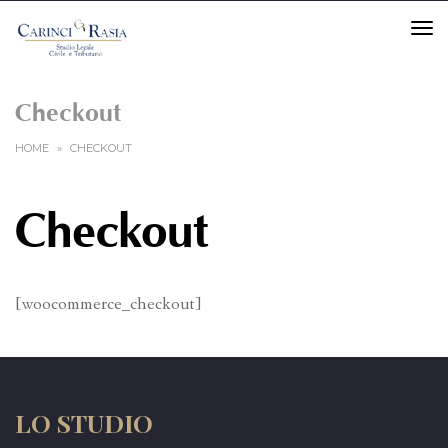
TO
Checkout
HOME
»
CHECKOUT
Checkout
[woocommerce_checkout]
LO STUDIO